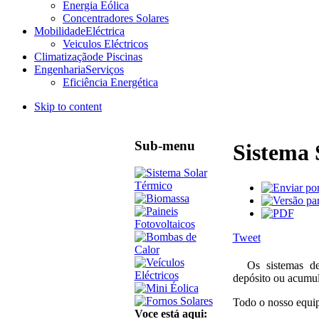
Energia Eólica
Concentradores Solares
Mobilidade
Eléctrica
Veiculos Eléctricos
Climatização
de Piscinas
Engenharia
Serviços
Eficiência Energética
Skip to content
Sub-menu
Sistema 
Tweet
Os sistemas de
depósito ou acumula
Todo o nosso equip
Voce está aqui: