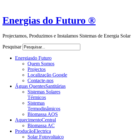
Energias do Futuro ®
Projectamos, Produzimos e Instalamos Sistemas de Energia Solar
Pesquisar
Energias
do Futuro
Quem Somos
Projectos
Localização Google
Contacte-nos
Águas Quentes
Santitárias
Sistemas Solares
Térmicos
Sistemas
Termodinâmicos
Biomassa AQS
Aquecimento
Central
Biomassa AC
Produção
Electrica
Solar Fotovoltaico