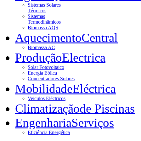
Sistemas Solares
Térmicos
Sistemas
Termodinâmicos
Biomassa AQS
Aquecimento
Central
Biomassa AC
Produção
Electrica
Solar Fotovoltaico
Energia Eólica
Concentradores Solares
Mobilidade
Eléctrica
Veiculos Eléctricos
Climatização
de Piscinas
Engenharia
Serviços
Eficiência Energética