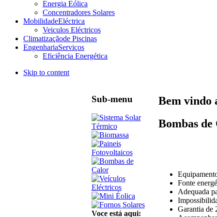
Energia Eólica
Concentradores Solares
Mobilidade
Eléctrica
Veiculos Eléctricos
Climatização
de Piscinas
Engenharia
Serviços
Eficiência Energética
Skip to content
Sub-menu
Bem vindo a
Bombas de 
Equipamento 
Fonte energé
Adequada par
Impossibilid
Garantia de 
Voce está aqui: