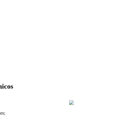
icos
es;