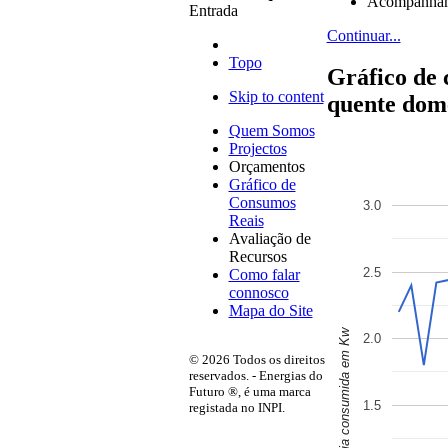
Acompanha
Entrada
Continuar...
Topo
Gráfico de
Skip to content
quente dom
Quem Somos
Projectos
Orçamentos
Gráfico de
Consumos
3.0
Reais
Avaliação de
Recursos
2.5
Como falar
connosco
Mapa do Site
Energia consumida em Kw
2.0
© 2026 Todos os direitos
reservados. - Energias do
Futuro ®, é uma marca
1.5
registada no INPI.