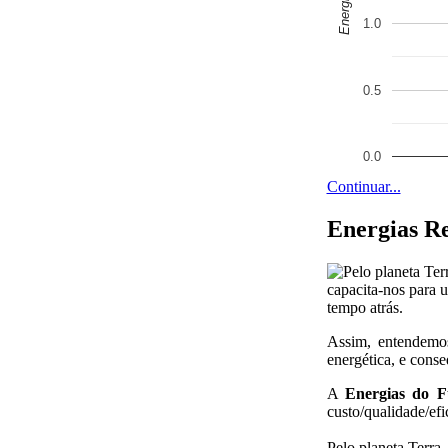
1.0
0.5
0.0
Continuar...
Energias R
capacita-nos para 
tempo atrás.
Assim, entendemos
energética, e conse
A
Energias do 
custo/qualidade/efi
Pelo planeta Terra, 