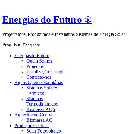
Energias do Futuro ®
Projectamos, Produzimos e Instalamos Sistemas de Energia Solar
Pesquisar
Energias
do Futuro
Quem Somos
Projectos
Localização Google
Contacte-nos
Águas Quentes
Santitárias
Sistemas Solares
Térmicos
Sistemas
Termodinâmicos
Biomassa AQS
Aquecimento
Central
Biomassa AC
Produção
Electrica
Solar Fotovoltaico