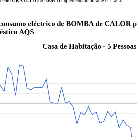
mento
GRATUITO
do sistema implementado durante o 1º ano.
 consumo eléctrico de BOMBA de CALOR p
éstica AQS
Casa de Habitação - 5 Pessoas