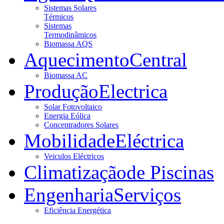
Sistemas Solares
Térmicos
Sistemas
Termodinâmicos
Biomassa AQS
Aquecimento
Central
Biomassa AC
Produção
Electrica
Solar Fotovoltaico
Energia Eólica
Concentradores Solares
Mobilidade
Eléctrica
Veiculos Eléctricos
Climatização
de Piscinas
Engenharia
Serviços
Eficiência Energética