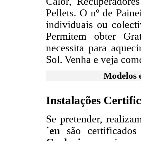
Calor, Recuperadore
Pellets. O nº de Pain
individuais ou colect
Permitem obter Gra
necessita para aquec
Sol. Venha e veja co
Modelos 
Instalações Certifi
Se pretender, realiza
´en
são certificado